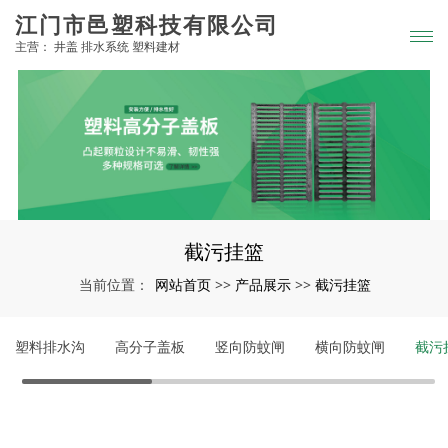
江门市邑塑科技有限公司
主营： 井盖 排水系统 塑料建材
截污挂篮
网站首页
产品展示
截污挂篮
当前位置：
>>
>>
塑料排水沟
高分子盖板
竖向防蚊闸
横向防蚊闸
截污