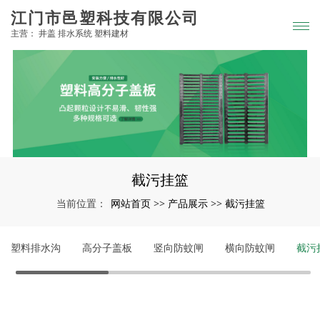
江门市邑塑科技有限公司
主营： 井盖 排水系统 塑料建材
截污挂篮
网站首页
产品展示
截污挂篮
当前位置：
>>
>>
塑料排水沟
高分子盖板
竖向防蚊闸
横向防蚊闸
截污